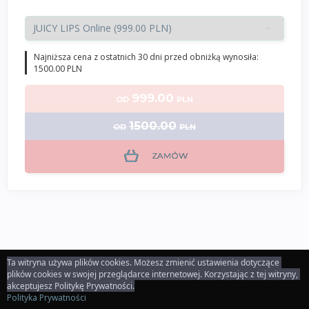
Najniższa cena z ostatnich 30 dni przed obniżką wynosiła:
1500.00 PLN
999.00
OD
PLN
1500.00
OD
PLN
ZAMÓW
Ta witryna używa plików cookies. Możesz zmienić ustawienia dotyczące 
plików cookies w swojej przeglądarce internetowej. Korzystając z tej witryny, 
akceptujesz Politykę Prywatności.
Polityka Prywatności